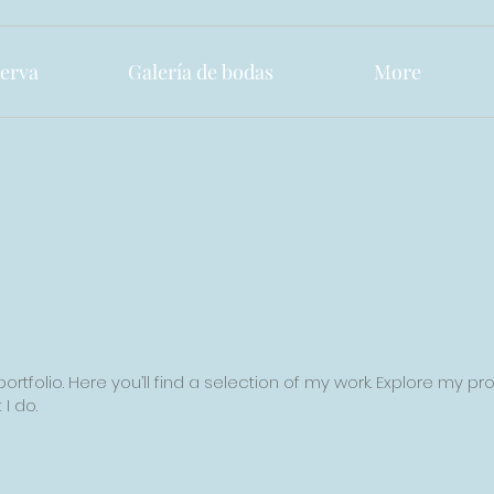
erva
Galería de bodas
More
tfolio. Here you’ll find a selection of my work. Explore my pro
I do.