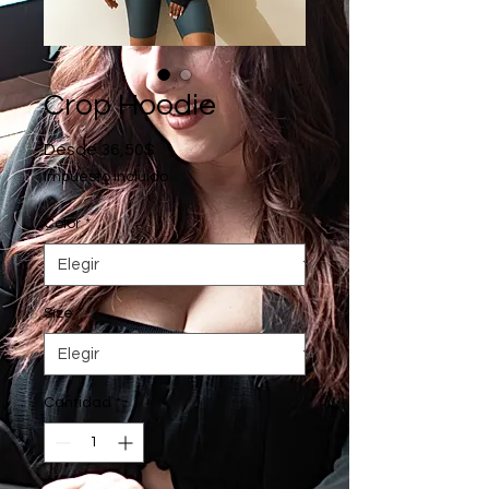
Crop Hoodie
Precio
Desde
36,50$
de
Impuesto incluido
oferta
Color
*
Size
*
Cantidad
*