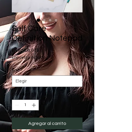
Self Care
Definition Notepad
Precio
Desde
8,00$
de
Impuesto incluido
oferta
Size
*
Cantidad
*
Agregar al carrito